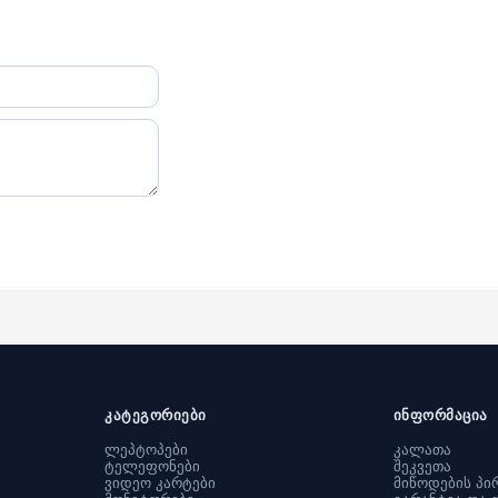
კატეგორიები
ინფორმაცია
ლეპტოპები
კალათა
ტელეფონები
შეკვეთა
ვიდეო კარტები
მიწოდების პი