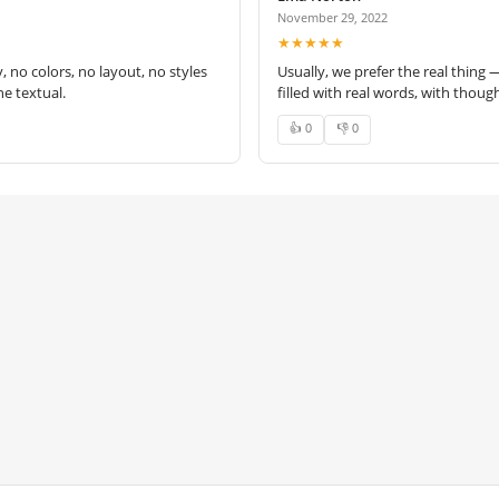
November 29, 2022
★★★★★
no colors, no layout, no styles
Usually, we prefer the real thing 
e textual.
filled with real words, with thoug
👍 0
👎 0