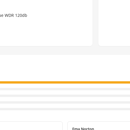
ue WDR 120db
Ema Norton