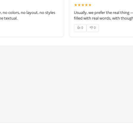
★★★★★
no colors, no layout, no styles
Usually, we prefer the real thing 
e textual.
filled with real words, with thoug
👍 0
👎 0