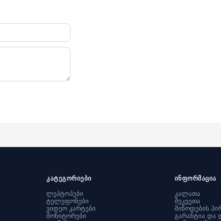
კატეგორიები
ინფორმაცია
ლეპტოპები
კალათა
ტელეფონები
შეკვეთა
ვიდეო კარტები
მიწოდების პი
მონიტორები
გარანტია და 