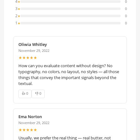
4
0
★
3
0
★
2
0
★
1
0
★
Oliwia Whitley
November 29, 2022
★★★★★
How can you evaluate content without design? No
typography, no colors, no layout, no styles — all those
things that convey the important signals beyond the
textual.
👍 0
👎 0
Ema Norton
November 29, 2022
★★★★★
Usually, we prefer the real thing — real butter, not