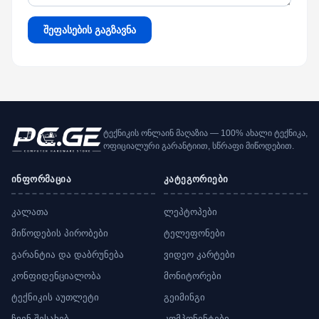
შეფასების გაგზავნა
ტექნიკის ონლაინ მაღაზია — 100% ახალი ტექნიკა,
ოფიციალური გარანტიით, სწრაფი მიწოდებით.
ინფორმაცია
კატეგორიები
კალათა
ლეპტოპები
მიწოდების პირობები
ტელეფონები
გარანტია და დაბრუნება
ვიდეო კარტები
კონფიდენციალობა
მონიტორები
ტექნიკის აუთლეტი
გეიმინგი
ჩვენ შესახებ
კომპონენტები