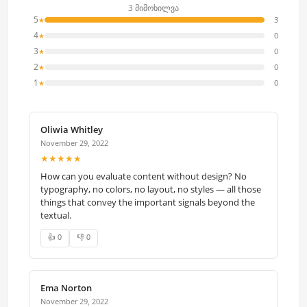
3 მიმოხილვა
5
3
★
4
0
★
3
0
★
2
0
★
1
0
★
Oliwia Whitley
November 29, 2022
★★★★★
How can you evaluate content without design? No
typography, no colors, no layout, no styles — all those
things that convey the important signals beyond the
textual.
👍 0
👎 0
Ema Norton
November 29, 2022