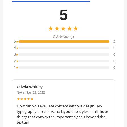
5
★★★★★
3 მიმოხილვა
5
3
★
4
0
★
3
0
★
2
0
★
1
0
★
Oliwia Whitley
November 29, 2022
★★★★★
How can you evaluate content without design? No
typography, no colors, no layout, no styles — all those
things that convey the important signals beyond the
textual.