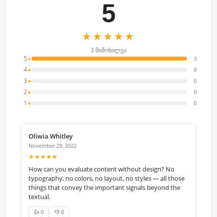
5
★★★★★
3 მიმოხილვა
5
3
★
4
0
★
3
0
★
2
0
★
1
0
★
Oliwia Whitley
November 29, 2022
★★★★★
How can you evaluate content without design? No
typography, no colors, no layout, no styles — all those
things that convey the important signals beyond the
textual.
👍 0
👎 0