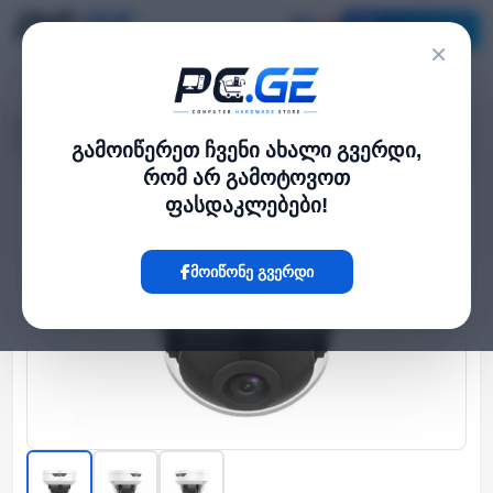
კატალოგი
×
მთავარი
გარე IP კამერები
›
›
IP კამერა - 2მპ, 2.8მმ, Dome, IK10, Mic, SD, ANR, Uniview
გამოიწერეთ ჩვენი ახალი გვერდი,
რომ არ გამოტოვოთ
ფასდაკლებები!
Hot
მოიწონე გვერდი
‹
›