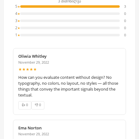
3 მიმოხილვა
5
3
★
4
0
★
3
0
★
2
0
★
1
0
★
Oliwia Whitley
November 29, 2022
★★★★★
How can you evaluate content without design? No
typography, no colors, no layout, no styles — all those
things that convey the important signals beyond the
textual.
👍 0
👎 0
Ema Norton
November 29, 2022