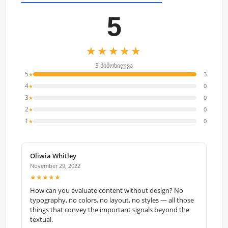
5
★★★★★
3 მიმოხილვა
5
3
★
4
0
★
3
0
★
2
0
★
1
0
★
Oliwia Whitley
November 29, 2022
★★★★★
How can you evaluate content without design? No
typography, no colors, no layout, no styles — all those
things that convey the important signals beyond the
textual.