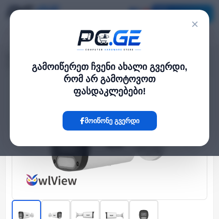
კატალოგი
×
მთავარი
გარე IP კამერები
›
›
IP კამერა - 4მპ, 2.8მმ, Mic, SD, ANR, UMD, Wise-ISP, Uniview
გამოიწერეთ ჩვენი ახალი გვერდი,
რომ არ გამოტოვოთ
ფასდაკლებები!
Hot
მოიწონე გვერდი
‹
›