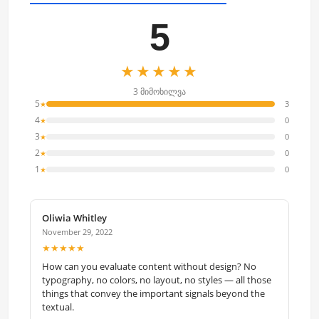
5
★★★★★
3 მიმოხილვა
5
3
★
4
0
★
3
0
★
2
0
★
1
0
★
Oliwia Whitley
November 29, 2022
★★★★★
How can you evaluate content without design? No
typography, no colors, no layout, no styles — all those
things that convey the important signals beyond the
textual.