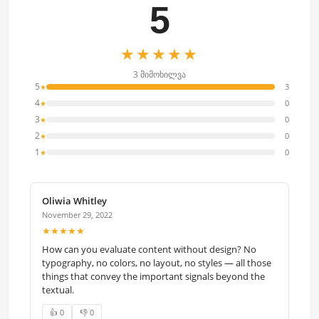
5
★★★★★
3 მიმოხილვა
5
3
★
4
0
★
3
0
★
2
0
★
1
0
★
Oliwia Whitley
November 29, 2022
★★★★★
How can you evaluate content without design? No
typography, no colors, no layout, no styles — all those
things that convey the important signals beyond the
textual.
👍 0
👎 0