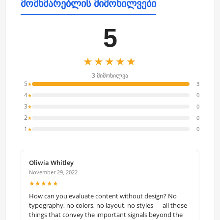
მომხმარებლის მიმოხილვები
5
★★★★★
3 მიმოხილვა
5
3
★
4
0
★
3
0
★
2
0
★
1
0
★
Oliwia Whitley
November 29, 2022
★★★★★
How can you evaluate content without design? No
typography, no colors, no layout, no styles — all those
things that convey the important signals beyond the