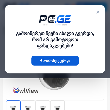
კატალოგი
×
მთავარი
გარე IP კამერები
›
›
IP კამერა - 4მპ, 2.8მმ, Dome, UMD, Mic, IK10, Wise-ISP, Uniview
გამოიწერეთ ჩვენი ახალი გვერდი,
რომ არ გამოტოვოთ
ფასდაკლებები!
Hot
მოიწონე გვერდი
‹
›