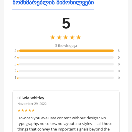
მომხმარებლის მიმოხილვები
5
★★★★★
3 მიმოხილვა
5
3
★
4
0
★
3
0
★
2
0
★
1
0
★
Oliwia Whitley
November 29, 2022
★★★★★
How can you evaluate content without design? No
typography, no colors, no layout, no styles — all those
things that convey the important signals beyond the