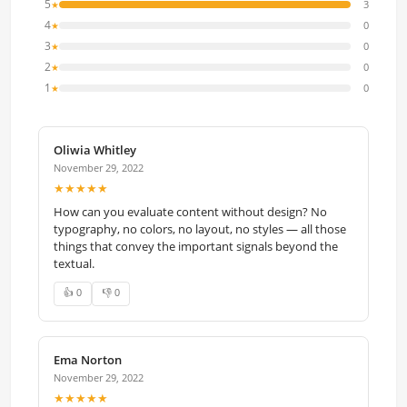
5
3
★
4
0
★
3
0
★
2
0
★
1
0
★
Oliwia Whitley
November 29, 2022
★★★★★
How can you evaluate content without design? No
typography, no colors, no layout, no styles — all those
things that convey the important signals beyond the
textual.
👍 0
👎 0
Ema Norton
November 29, 2022
★★★★★