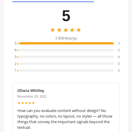
5
★★★★★
3 მიმოხილვა
5
3
★
4
0
★
3
0
★
2
0
★
1
0
★
Oliwia Whitley
November 29, 2022
★★★★★
How can you evaluate content without design? No
typography, no colors, no layout, no styles — all those
things that convey the important signals beyond the
textual.