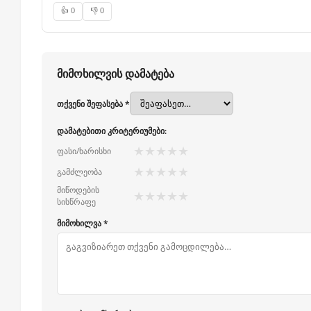
👍 0
👎 0
მიმოხილვის დამატება
თქვენი შეფასება *
დამატებითი კრიტერიუმები:
★
★
★
★
★
ფასი/ხარისხი
★
★
★
★
★
გამძლეობა
მიწოდების
★
★
★
★
★
სისწრაფე
მიმოხილვა *