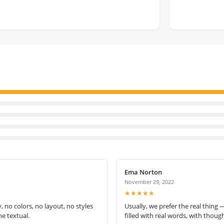
Ema Norton
November 29, 2022
★★★★★
no colors, no layout, no styles
Usually, we prefer the real thing 
e textual.
filled with real words, with thoug