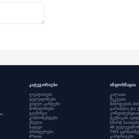
კატეგორიები
ინფორმაცია
ლეპტოპები
კალათა
ტელეფონები
შეკვეთა
ვიდეო კარტები
მიწოდების პი
მონიტორები
გარანტია და 
გეიმინგი
კონფიდენცია
რი
კომპონენტები
ტექნიკის აუთ
ქსელი
სმარტ საათებ
საცავი
4K ტელევიზო
პრინტერები
TWS ყურსასმე
iPhone
კარტრიჯები