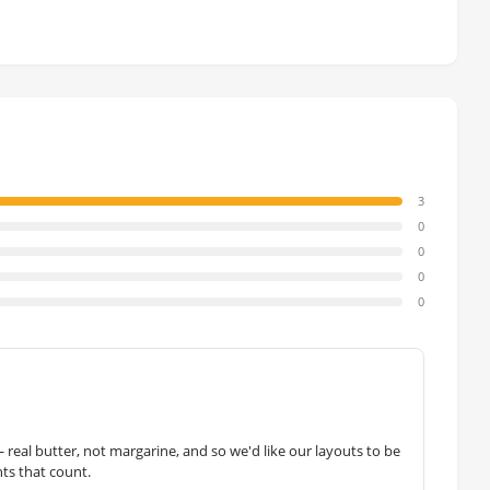
3
0
0
0
0
— real butter, not margarine, and so we'd like our layouts to be
hts that count.