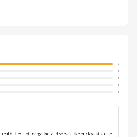
3
0
0
0
0
— real butter, not margarine, and so we'd like our layouts to be