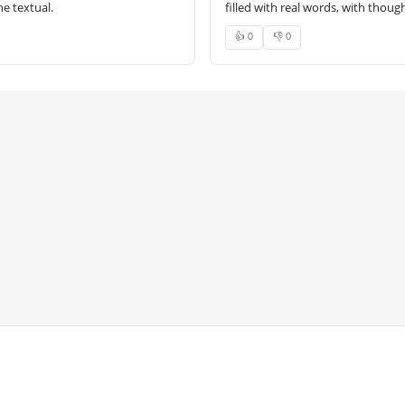
e textual.
filled with real words, with thoug
👍 0
👎 0