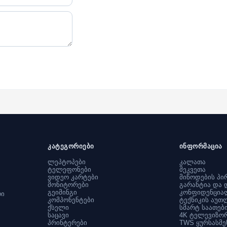
კატეგორიები
ინფორმაცია
ლეპტოპები
კალათა
ტელეფონები
შეკვეთა
ვიდეო კარტები
მიწოდების პი
მონიტორები
გარანტია და 
გეიმინგი
კონფიდენცია
რი
კომპონენტები
ტექნიკის აუთ
ქსელი
სმარტ საათებ
საცავი
4K ტელევიზო
პრინტერები
TWS ყურსასმე