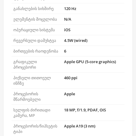
განახლების სიხშირე
120 Hz
ელემენტის მოცულობა
N/A
ოპერაციული სისტემა
iOS
რევერსული დამუხტვა
4.5W (wired)
ბირთვების რაოდენობა
6
გრაფიკული
Apple GPU (5-core graphics)
პროცესორი
პიქსელი თითოეულ
460 ppi
ინჩზე
პროცესორის
Apple
მწარმოებელი
სელფის ძირითადი
18 MP, f/1.9, PDAF, OIS
კამერა, MP
პროცესორის/ჩიპსეტის
Apple A19 (3 nm)
ტიპი