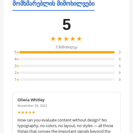
მომხმარებლის მიმოხილვები
5
★★★★★
3 მიმოხილვა
5
3
★
4
0
★
3
0
★
2
0
★
1
0
★
Oliwia Whitley
November 29, 2022
★★★★★
How can you evaluate content without design? No
typography, no colors, no layout, no styles — all those
things that convey the important signals beyond the