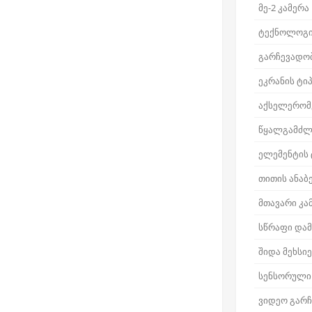
მე-2 კამერა
ტექნოლოგ
გარჩევადო
ეკრანის ტი
აქსელერომ
წყალგამძლ
ელემენტის 
თითის ანაბ
მთავარი კა
სწრაფი დამ
შიდა მეხსი
სენსორული
ვიდეო გარ