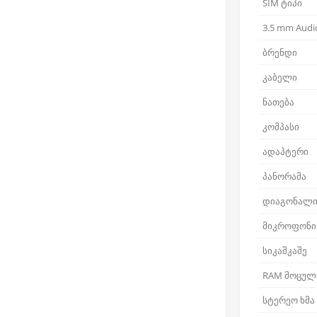
SIM ტიპი
3.5 mm Audio
ბრენდი
კაბელი
ნათება
კომპასი
ადაპტერი
პანორამა
დიაგონალ
მიკროფონი
სიკაშკაშე
RAM მოცულ
სტერეო ხმა