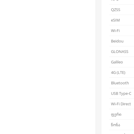
QZSS
eSIM
Wi-Fi
Beidou
GLONASS
Galileo
4G (LTE)
Bluetooth
USB Type-C
Wi-Fi Direct
ფერი
წონა