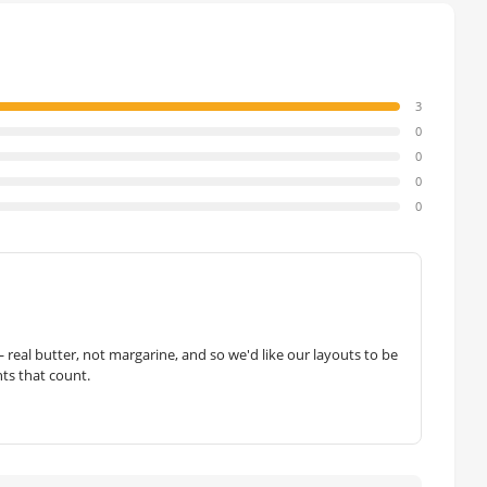
3
0
0
0
0
— real butter, not margarine, and so we'd like our layouts to be
hts that count.