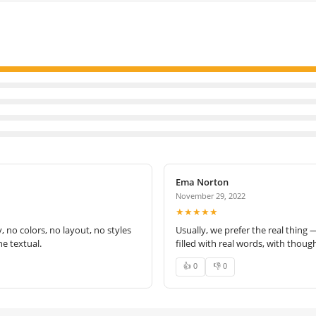
Ema Norton
November 29, 2022
★★★★★
no colors, no layout, no styles
Usually, we prefer the real thing 
e textual.
filled with real words, with thoug
👍 0
👎 0