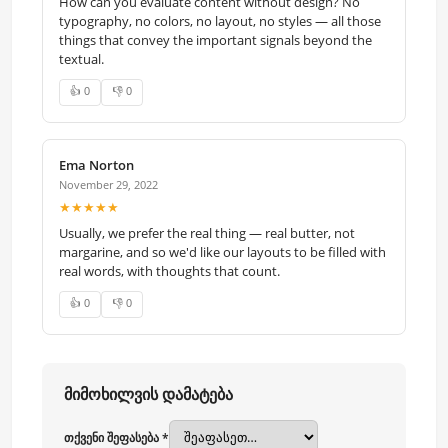
How can you evaluate content without design? No
typography, no colors, no layout, no styles — all those
things that convey the important signals beyond the
textual.
👍 0
👎 0
Ema Norton
November 29, 2022
★★★★★
Usually, we prefer the real thing — real butter, not
margarine, and so we'd like our layouts to be filled with
real words, with thoughts that count.
👍 0
👎 0
მიმოხილვის დამატება
თქვენი შეფასება *