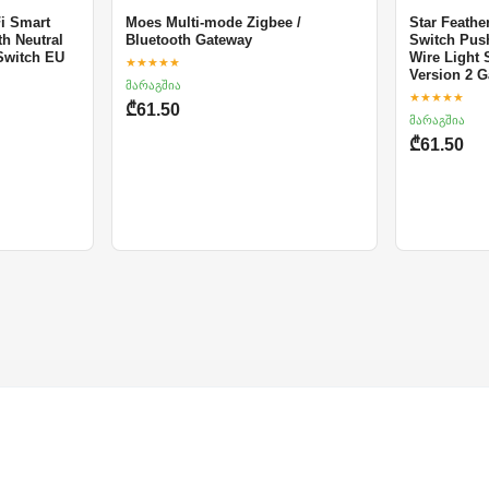
Fi Smart
Moes Multi-mode Zigbee /
Star Feathe
h Neutral
Bluetooth Gateway
Switch Push
Switch EU
Wire Light 
★★★★★
Version 2 
მარაგშია
★★★★★
₾61.50
მარაგშია
₾61.50