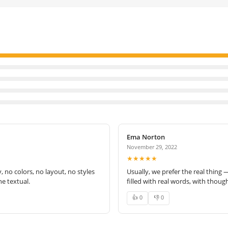
Ema Norton
November 29, 2022
★★★★★
no colors, no layout, no styles
Usually, we prefer the real thing 
e textual.
filled with real words, with thoug
👍 0
👎 0