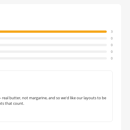
3
0
0
0
0
— real butter, not margarine, and so we'd like our layouts to be
hts that count.