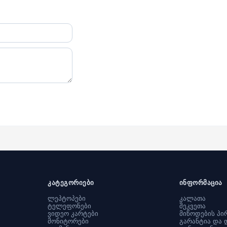
კატეგორიები
ინფორმაცია
ლეპტოპები
კალათა
ტელეფონები
შეკვეთა
ვიდეო კარტები
მიწოდების პი
მონიტორები
გარანტია და 