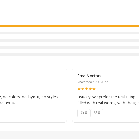
Ema Norton
November 29, 2022
★★★★★
no colors, no layout, no styles
Usually, we prefer the real thing 
e textual.
filled with real words, with thoug
👍 0
👎 0