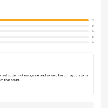
3
0
0
0
0
— real butter, not margarine, and so we'd like our layouts to be
hts that count.