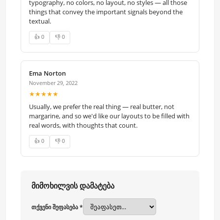
typography, no colors, no layout, no styles — all those
things that convey the important signals beyond the
textual.
👍 0
👎 0
Ema Norton
November 29, 2022
★★★★★
Usually, we prefer the real thing — real butter, not
margarine, and so we'd like our layouts to be filled with
real words, with thoughts that count.
👍 0
👎 0
მიმოხილვის დამატება
თქვენი შეფასება *