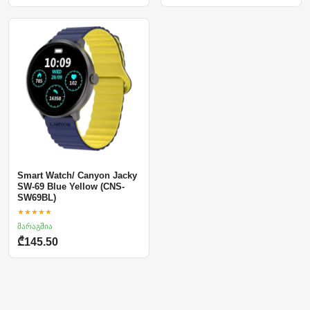
Smart Watch/ Canyon Jacky
SW-69 Blue Yellow (CNS-
SW69BL)
★★★★★
მარაგშია
₾145.50