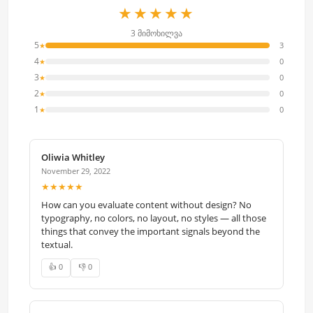
★★★★★
3 მიმოხილვა
5
3
★
4
0
★
3
0
★
2
0
★
1
0
★
Oliwia Whitley
November 29, 2022
★★★★★
How can you evaluate content without design? No
typography, no colors, no layout, no styles — all those
things that convey the important signals beyond the
textual.
👍 0
👎 0