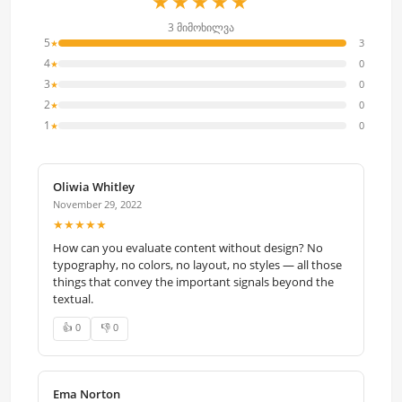
★★★★★
3 მიმოხილვა
5
3
★
4
0
★
3
0
★
2
0
★
1
0
★
Oliwia Whitley
November 29, 2022
★★★★★
How can you evaluate content without design? No
typography, no colors, no layout, no styles — all those
things that convey the important signals beyond the
textual.
👍 0
👎 0
Ema Norton