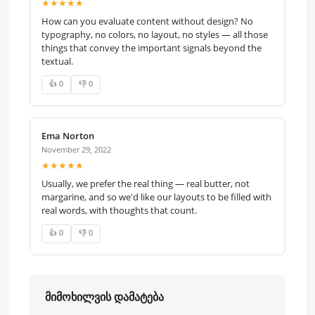
★★★★★
How can you evaluate content without design? No
typography, no colors, no layout, no styles — all those
things that convey the important signals beyond the
textual.
👍 0
👎 0
Ema Norton
November 29, 2022
★★★★★
Usually, we prefer the real thing — real butter, not
margarine, and so we'd like our layouts to be filled with
real words, with thoughts that count.
👍 0
👎 0
მიმოხილვის დამატება