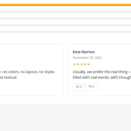
Ema Norton
November 29, 2022
★★★★★
no colors, no layout, no styles
Usually, we prefer the real thing 
e textual.
filled with real words, with thoug
👍 0
👎 0