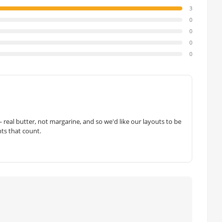
3
0
0
0
0
— real butter, not margarine, and so we'd like our layouts to be
hts that count.