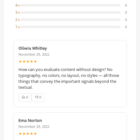
4
0
★
3
0
★
2
0
★
1
0
★
Oliwia Whitley
November 29, 2022
★★★★★
How can you evaluate content without design? No
typography, no colors, no layout, no styles — all those
things that convey the important signals beyond the
textual.
👍 0
👎 0
Ema Norton
November 29, 2022
★★★★★