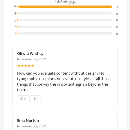
3 მიმოხილვა
5
3
★
4
0
★
3
0
★
2
0
★
1
0
★
Oliwia Whitley
November 29, 2022
★★★★★
How can you evaluate content without design? No
typography, no colors, no layout, no styles — all those
things that convey the important signals beyond the
textual.
👍 0
👎 0
Ema Norton
November 29, 2022