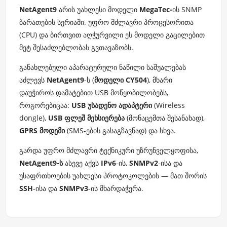
NetAgent9
არის უახლესი მოდელი
MegaTec-
ის SNMP
ბარათების სერიაში. უფრო მძლავრი პროცესორითა
(CPU) და ბირთვით აღჭურვილი ეს მოდელი გაცილებით
მეტ შესაძლებლობას გვთავაზობს.
განახლებული აპარატურული ნაწილი საშუალებას
აძლევს
NetAgent9
-ს (
მოდელი CY504
), მხარი
დაუჭიროს დამატებით USB მოწყობილობებს,
როგორებიცაა:
USB უსადენო ადაპტერი
(Wireless
dongle),
USB ფლეშ მეხსიერება
(მონაცემთა შესანახად),
GPRS მოდემი
(SMS-ების გასაგზავნად) და სხვა.
გარდა უფრო მძლავრი ტექნიკური უზრუნველყოფისა,
NetAgent9-ს
ასევე აქვს
IPv6
-ის,
SNMPv2
-ისა და
უსაფრთხოების უახლესი პროტოკოლების — მათ შორის
SSH
-ისა და
SNMPv3
-ის მხარდაჭერა.