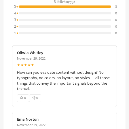
3 მიმოხილვა
5
3
★
4
0
★
3
0
★
2
0
★
1
0
★
Oliwia Whitley
November 29, 2022
★★★★★
How can you evaluate content without design? No
typography, no colors, no layout, no styles — all those
things that convey the important signals beyond the
textual.
👍 0
👎 0
Ema Norton
November 29, 2022