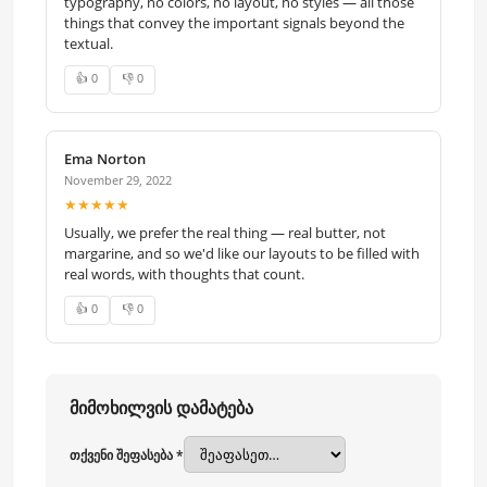
typography, no colors, no layout, no styles — all those
things that convey the important signals beyond the
textual.
👍 0
👎 0
Ema Norton
November 29, 2022
★★★★★
Usually, we prefer the real thing — real butter, not
margarine, and so we'd like our layouts to be filled with
real words, with thoughts that count.
👍 0
👎 0
მიმოხილვის დამატება
თქვენი შეფასება *