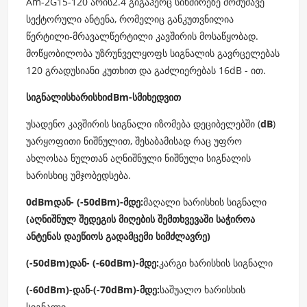
Am-2G15-120 არის2.4 გიგაჰერც სიხშირეზე მომუშავე
სექტორული ანტენა, რომელიც განკუთვნილია
წერტილი-მრავალწერტილი კავშირის მოსაწყობად.
მოწყობილობა უზრუნველყოფს სიგნალის გავრცელებას
120 გრადუსიანი კუთხით და გაძლიერებას 16dB - ით.
სიგნალის
ხარისხი
dBm-
ს
მიხედვით
უსადენო კავშირის სიგნალი იზომება დეციბელებში (
dB
)
უარყოფითი ნიშნულით, შესაბამისად რაც უფრო
ახლოსაა ნულთან აღნიშნული ნიშნული სიგნალის
ხარისხიც უმჯობედსება.
0dBm
დან
- (-50dBm)-
მდე
:
მაღალი ხარისხის სიგნალი
(აღნიშნულ შედეგის მიღების შემთხვევაში საჭიროა
ანტენას დაეწიოს გადამცემი სიმძლავრე)
(-50dBm)
დან
- (-60dBm)-
მდე
:
კარგი ხარისხის სიგნალი
(-60dBm)-
დან
-(-70dBm)-
მდე
:
საშუალო ხარისხის
სიგნალი