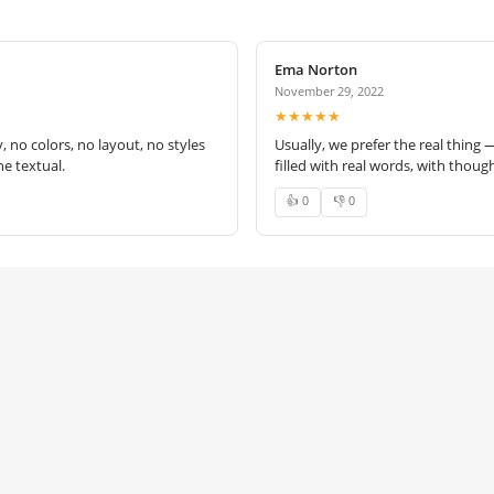
Ema Norton
November 29, 2022
★★★★★
no colors, no layout, no styles
Usually, we prefer the real thing 
e textual.
filled with real words, with thoug
👍 0
👎 0