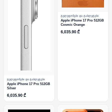
ᲢᲔᲚᲔᲤᲝᲜᲔᲑᲘ ᲓᲐ ᲢᲐᲑᲚᲔᲢᲔᲑᲘ
Apple iPhone 17 Pro 512GB
Cosmic Orange
6,035.90 ₾
ᲢᲔᲚᲔᲤᲝᲜᲔᲑᲘ ᲓᲐ ᲢᲐᲑᲚᲔᲢᲔᲑᲘ
Apple iPhone 17 Pro 512GB
Silver
6,035.90 ₾