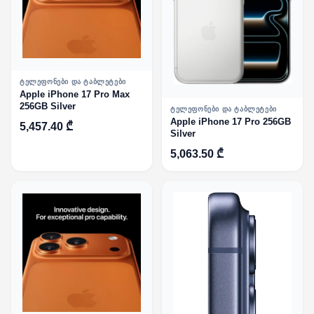
ᲢᲔᲚᲔᲤᲝᲜᲔᲑᲘ ᲓᲐ ᲢᲐᲑᲚᲔᲢᲔᲑᲘ
Apple iPhone 17 Pro Max
256GB Silver
ᲢᲔᲚᲔᲤᲝᲜᲔᲑᲘ ᲓᲐ ᲢᲐᲑᲚᲔᲢᲔᲑᲘ
Apple iPhone 17 Pro 256GB
5,457.40 ₾
Silver
5,063.50 ₾