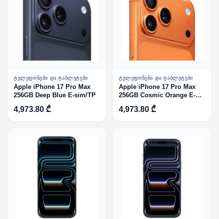
ᲢᲔᲚᲔᲤᲝᲜᲔᲑᲘ ᲓᲐ ᲢᲐᲑᲚᲔᲢᲔᲑᲘ
ᲢᲔᲚᲔᲤᲝᲜᲔᲑᲘ ᲓᲐ ᲢᲐᲑᲚᲔᲢᲔᲑᲘ
Apple iPhone 17 Pro Max
Apple iPhone 17 Pro Max
256GB Deep Blue E-sim/TP
256GB Cosmic Orange E-
sim/TP
4,973.80 ₾
4,973.80 ₾