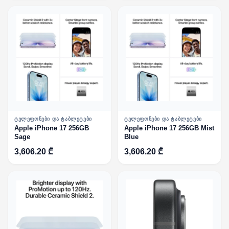
ᲢᲔᲚᲔᲤᲝᲜᲔᲑᲘ ᲓᲐ ᲢᲐᲑᲚᲔᲢᲔᲑᲘ
ᲢᲔᲚᲔᲤᲝᲜᲔᲑᲘ ᲓᲐ ᲢᲐᲑᲚᲔᲢᲔᲑᲘ
Apple iPhone 17 256GB
Apple iPhone 17 256GB Mist
Sage
Blue
3,606.20 ₾
3,606.20 ₾