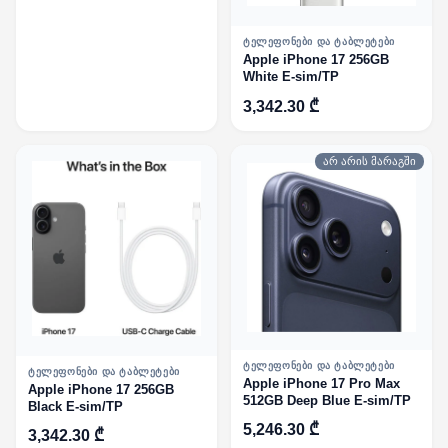
ᲢᲔᲚᲔᲤᲝᲜᲔᲑᲘ ᲓᲐ ᲢᲐᲑᲚᲔᲢᲔᲑᲘ
Apple iPhone 17 256GB
White E-sim/TP
3,342.30 ₾
არ არის მარაგში
ᲢᲔᲚᲔᲤᲝᲜᲔᲑᲘ ᲓᲐ ᲢᲐᲑᲚᲔᲢᲔᲑᲘ
ᲢᲔᲚᲔᲤᲝᲜᲔᲑᲘ ᲓᲐ ᲢᲐᲑᲚᲔᲢᲔᲑᲘ
Apple iPhone 17 Pro Max
Apple iPhone 17 256GB
512GB Deep Blue E-sim/TP
Black E-sim/TP
5,246.30 ₾
3,342.30 ₾