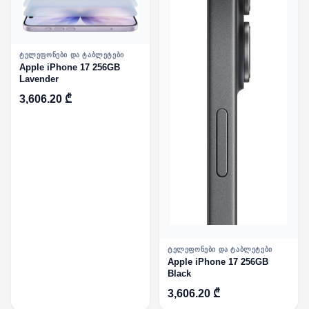
ᲢᲔᲚᲔᲤᲝᲜᲔᲑᲘ ᲓᲐ ᲢᲐᲑᲚᲔᲢᲔᲑᲘ
Apple iPhone 17 256GB
Lavender
3,606.20 ₾
ᲢᲔᲚᲔᲤᲝᲜᲔᲑᲘ ᲓᲐ ᲢᲐᲑᲚᲔᲢᲔᲑᲘ
Apple iPhone 17 256GB
Black
3,606.20 ₾