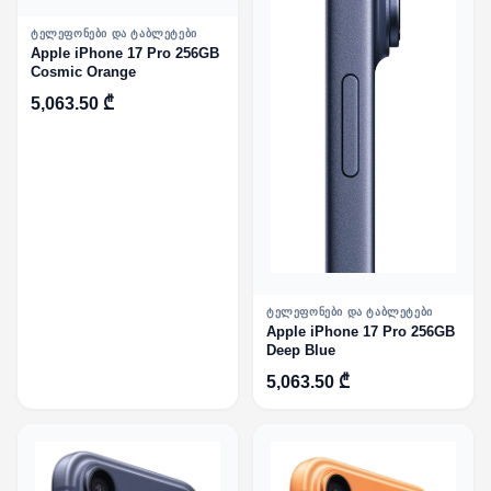
ᲢᲔᲚᲔᲤᲝᲜᲔᲑᲘ ᲓᲐ ᲢᲐᲑᲚᲔᲢᲔᲑᲘ
Apple iPhone 17 Pro 256GB
Cosmic Orange
5,063.50 ₾
ᲢᲔᲚᲔᲤᲝᲜᲔᲑᲘ ᲓᲐ ᲢᲐᲑᲚᲔᲢᲔᲑᲘ
Apple iPhone 17 Pro 256GB
Deep Blue
5,063.50 ₾