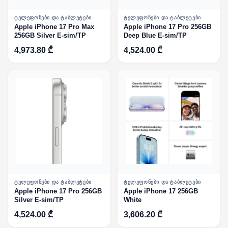
ᲢᲔᲚᲔᲤᲝᲜᲔᲑᲘ ᲓᲐ ᲢᲐᲑᲚᲔᲢᲔᲑᲘ
ᲢᲔᲚᲔᲤᲝᲜᲔᲑᲘ ᲓᲐ ᲢᲐᲑᲚᲔᲢᲔᲑᲘ
Apple iPhone 17 Pro Max
Apple iPhone 17 Pro 256GB
256GB Silver E-sim/TP
Deep Blue E-sim/TP
4,973.80 ₾
4,524.00 ₾
ᲢᲔᲚᲔᲤᲝᲜᲔᲑᲘ ᲓᲐ ᲢᲐᲑᲚᲔᲢᲔᲑᲘ
ᲢᲔᲚᲔᲤᲝᲜᲔᲑᲘ ᲓᲐ ᲢᲐᲑᲚᲔᲢᲔᲑᲘ
Apple iPhone 17 Pro 256GB
Apple iPhone 17 256GB
Silver E-sim/TP
White
4,524.00 ₾
3,606.20 ₾