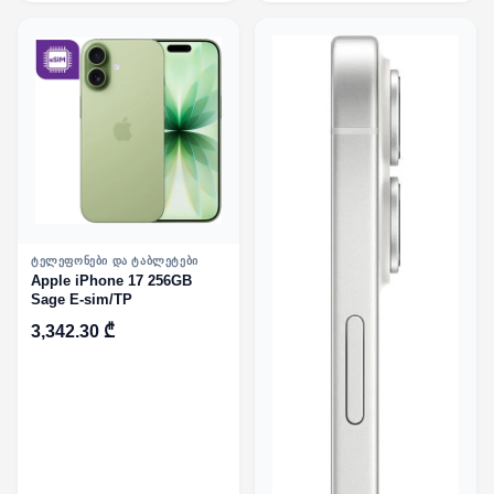
ᲢᲔᲚᲔᲤᲝᲜᲔᲑᲘ ᲓᲐ ᲢᲐᲑᲚᲔᲢᲔᲑᲘ
Apple iPhone 17 256GB
Sage E-sim/TP
3,342.30 ₾