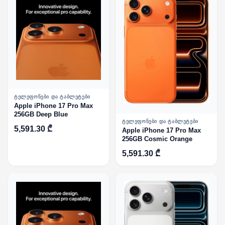
ᲢᲔᲚᲔᲤᲝᲜᲔᲑᲘ ᲓᲐ ᲢᲐᲑᲚᲔᲢᲔᲑᲘ
Apple iPhone 17 Pro Max
256GB Deep Blue
ᲢᲔᲚᲔᲤᲝᲜᲔᲑᲘ ᲓᲐ ᲢᲐᲑᲚᲔᲢᲔᲑᲘ
5,591.30 ₾
Apple iPhone 17 Pro Max
256GB Cosmic Orange
5,591.30 ₾