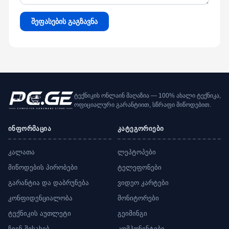
შეფასების გაგზავნა
ტექნიკის ონლაინ მაღაზია — 100% ახალი ტექნიკა,
ოფიციალური გარანტიით, სწრაფი მიწოდებით.
ინფორმაცია
კატეგორიები
კალათა
ლეპტოპები
მიწოდების პირობები
ტელეფონები
გარანტია და დაბრუნება
ვიდეო კარტები
კონფიდენციალობა
მონიტორები
ტექნიკის აუთლეტი
გეიმინგი
ჩვენ შესახებ
კომპონენტები