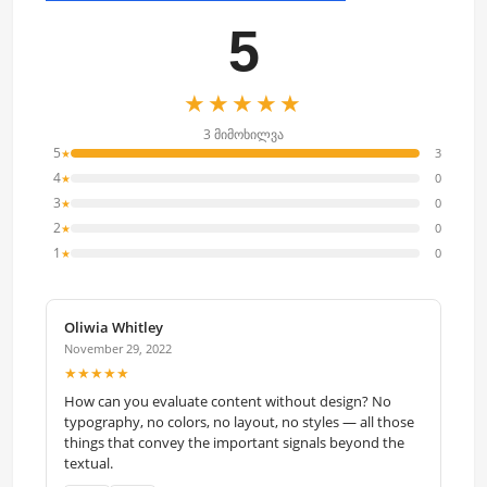
5
★★★★★
3 მიმოხილვა
5
3
★
4
0
★
3
0
★
2
0
★
1
0
★
Oliwia Whitley
November 29, 2022
★★★★★
How can you evaluate content without design? No
typography, no colors, no layout, no styles — all those
things that convey the important signals beyond the
textual.