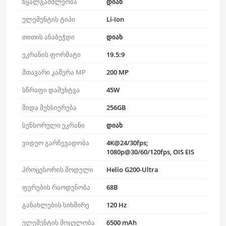
წყალგამძლეობა
დიახ
ელემენტის ტიპი
Li-Ion
თითის ანაბეჭდი
დიახ
ეკრანის ფორმატი
19.5:9
მთავარი კამერა MP
200 MP
სწრაფი დამუხტვა
45W
შიდა მეხსიერება
256GB
სენსორული ეკრანი
დიახ
ვიდეო გარჩევადობა
4K@24/30fps;
1080p@30/60/120fps, OIS EIS
პროცესორის მოდელი
Helio G200-Ultra
ფერების რაოდენობა
68B
განახლების სიხშირე
120 Hz
ელემენტის მოცულობა
6500 mAh